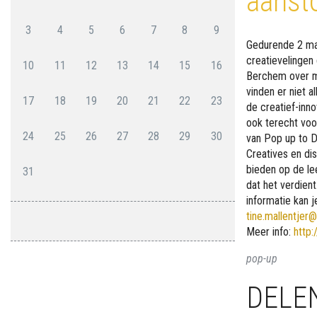
aanst
3
4
5
6
7
8
9
Gedurende 2 ma
creatievelingen 
10
11
12
13
14
15
16
Berchem over m
vinden er niet al
17
18
19
20
21
22
23
de creatief-inno
ook terecht voo
24
25
26
27
28
29
30
van Pop up to D
Creatives en di
bieden op de le
31
dat het verdient
informatie kan j
tine.mallentjer
Meer info:
http
pop-up
DELE