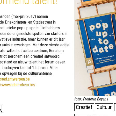
ormend talent!
anden (mei-juni 2017) nemen
de Driekoningen- en Statiestraat in
et unieke pop-up spots. Liefhebbers
leen de origineelste spullen van starters in
vatieve industrie, maar kunnen er dit jaar
r unieke ervaringen. Met deze vierde editie
ate willen het cultuurcentrum, Berchem
strict Berchem een creatief antwoord
egstand en nieuw talent het forum geven
. Inschrijven kan tot 1 februari. Meer
e opvragen bij de cultuurantenne:
@stad.antwerpen.be
://www.ccberchem.be/
foto: Frederik Beyens
N
Creatief
Cultuur