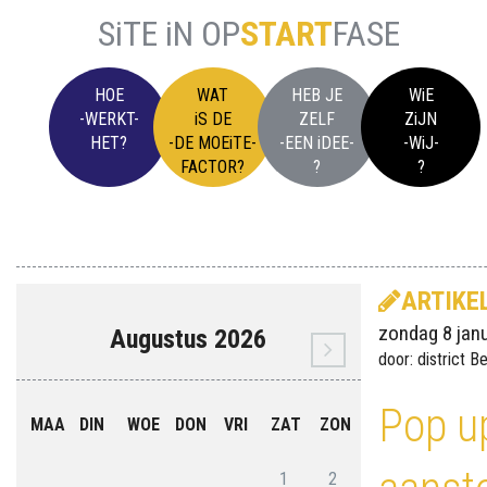
SiTE iN OP
START
FASE
HOE
WAT
HEB JE
WiE
-WERKT-
iS DE
ZELF
ZiJN
HET?
-DE MOEiTE-
-EEN iDEE-
-WiJ-
FACTOR?
?
?
ARTIKE
zondag 8 janu
Augustus 2026
door: district 
Pop up
MAA
DIN
WOE
DON
VRI
ZAT
ZON
1
2