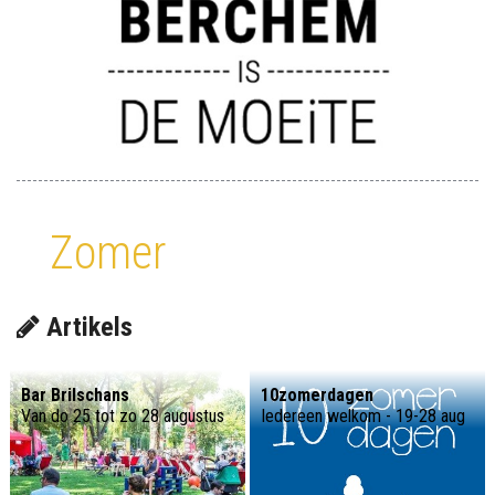
Zomer
Artikels
Bar Brilschans
10zomerdagen
Van do 25 tot zo 28 augustus
Iedereen welkom - 19-28 aug