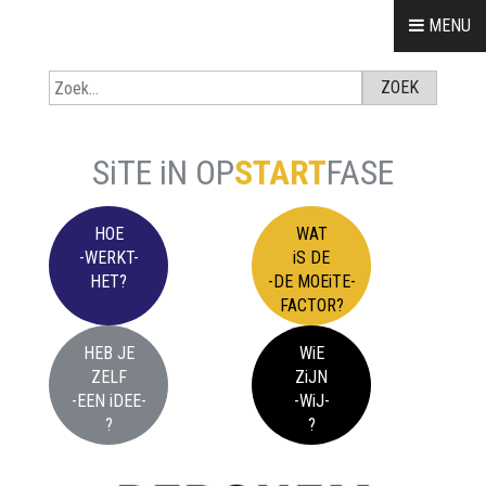
SiTE iN OP
START
FASE
HOE
WAT
-WERKT-
iS DE
HET?
-DE MOEiTE-
FACTOR?
HEB JE
WiE
ZELF
ZiJN
-EEN iDEE-
-WiJ-
?
?