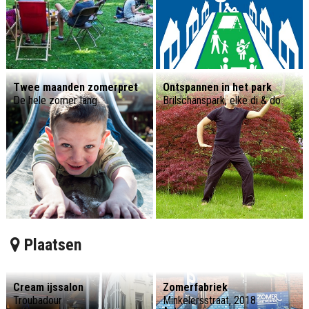
Twee maanden zomerpret
Ontspannen in het park
De hele zomer lang
Brilschanspark, elke di & do
Plaatsen
Cream ijssalon
Zomerfabriek
Troubadour
Minkelersstraat, 2018